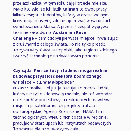
przejazd łazika. W tym roku zajęli trzecie miejsce.
Mało kto wie, że ich łazik
Kalman
to owoc pracy
kilkudziesięciu studentów, którzy w czasie wolnym
konstruują maszyny zdolne operować w warunkach
symulowanego Marsa. A przecież zespół wygrywa
też inne zawody, np.
Australian Rover
Challenge
⁠–⁠ tam zdobyli pierwsze miejsce, rywalizując
z drużynami z całego świata. To nie tylko prestiż.
To żywa wizytówka Małopolski, jako regionu zdolnego
tworzyć technologie na światowym poziomie.
Czy sądzi Pan, że tacy studenci mogą realnie
budować przyszłość sektora kosmicznego
w Polsce ⁠–⁠ tu, w Małopolsce?
Łukasz Smółka: Oni już ją budują! To młodzi ludzie,
którzy nie tylko zdobywają medale, ale też wchodzą
do zespołów projektowych realizujących prawdziwe
misje ⁠–⁠ np. satelitarne. Ich projekty trafiają
do Europejskiej Agencji Kosmicznej, NASA, firm
technologicznych. Wielu z nich zostaje w regionie,
pracując w start-upach lub instytutach badawczych.
To właśnie dla nich tworzymy cały