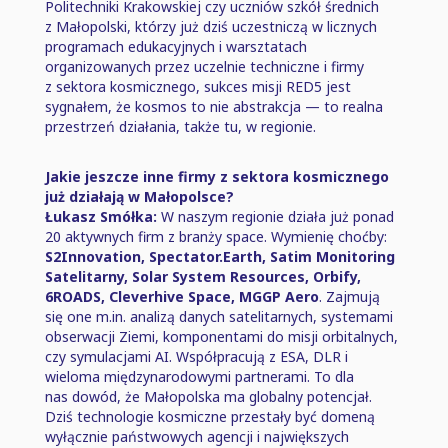
Politechniki Krakowskiej czy uczniów szkół średnich
z Małopolski, którzy już dziś uczestniczą w licznych
programach edukacyjnych i warsztatach
organizowanych przez uczelnie techniczne i firmy
z sektora kosmicznego, sukces misji RED5 jest
sygnałem, że kosmos to nie abstrakcja — to realna
przestrzeń działania, także tu, w regionie.
Jakie jeszcze inne firmy z sektora kosmicznego
już działają w Małopolsce?
Łukasz Smółka:
W naszym regionie działa już ponad
20 aktywnych firm z branży space. Wymienię choćby:
S2Innovation, Spectator.Earth, Satim Monitoring
Satelitarny, Solar System Resources, Orbify,
6ROADS, Cleverhive Space, MGGP Aero
. Zajmują
się one m.in. analizą danych satelitarnych, systemami
obserwacji Ziemi, komponentami do misji orbitalnych,
czy symulacjami AI. Współpracują z ESA, DLR i
wieloma międzynarodowymi partnerami. To dla
nas dowód, że Małopolska ma globalny potencjał.
Dziś technologie kosmiczne przestały być domeną
wyłącznie państwowych agencji i największych