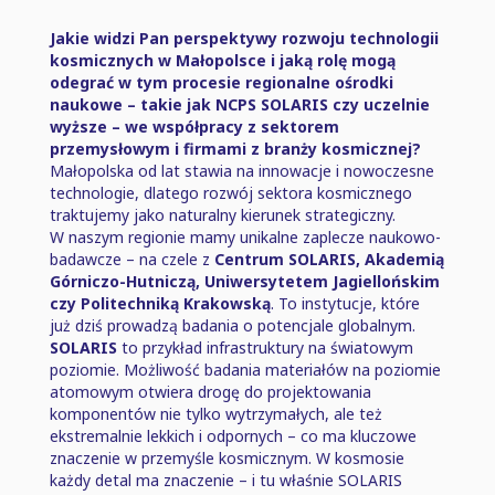
Jakie widzi Pan perspektywy rozwoju technologii
kosmicznych w Małopolsce i jaką rolę mogą
odegrać w tym procesie regionalne ośrodki
naukowe ⁠–⁠ takie jak NCPS SOLARIS czy uczelnie
wyższe ⁠–⁠ we współpracy z sektorem
przemysłowym i firmami z branży kosmicznej?
Małopolska od lat stawia na innowacje i nowoczesne
technologie, dlatego rozwój sektora kosmicznego
traktujemy jako naturalny kierunek strategiczny.
W naszym regionie mamy unikalne zaplecze naukowo-
badawcze ⁠–⁠ na czele z
Centrum SOLARIS, Akademią
Górniczo-Hutniczą, Uniwersytetem Jagiellońskim
czy Politechniką Krakowską
. To instytucje, które
już dziś prowadzą badania o potencjale globalnym.
SOLARIS
to przykład infrastruktury na światowym
poziomie. Możliwość badania materiałów na poziomie
atomowym otwiera drogę do projektowania
komponentów nie tylko wytrzymałych, ale też
ekstremalnie lekkich i odpornych ⁠–⁠ co ma kluczowe
znaczenie w przemyśle kosmicznym. W kosmosie
każdy detal ma znaczenie ⁠–⁠ i tu właśnie SOLARIS