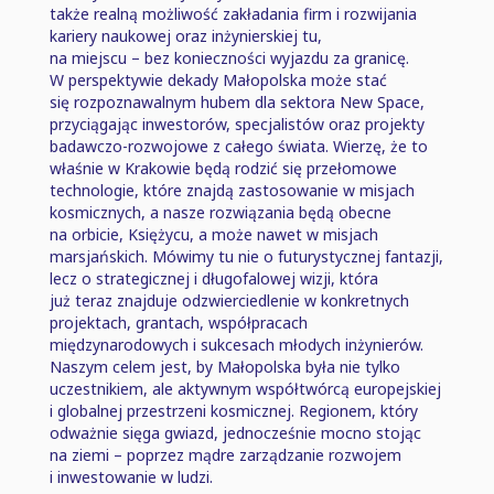
także realną możliwość zakładania firm i rozwijania
kariery naukowej oraz inżynierskiej tu,
na miejscu ⁠–⁠ bez konieczności wyjazdu za granicę.
W perspektywie dekady Małopolska może stać
się rozpoznawalnym hubem dla sektora New Space,
przyciągając inwestorów, specjalistów oraz projekty
badawczo-rozwojowe z całego świata. Wierzę, że to
właśnie w Krakowie będą rodzić się przełomowe
technologie, które znajdą zastosowanie w misjach
kosmicznych, a nasze rozwiązania będą obecne
na orbicie, Księżycu, a może nawet w misjach
marsjańskich. Mówimy tu nie o futurystycznej fantazji,
lecz o strategicznej i długofalowej wizji, która
już teraz znajduje odzwierciedlenie w konkretnych
projektach, grantach, współpracach
międzynarodowych i sukcesach młodych inżynierów.
Naszym celem jest, by Małopolska była nie tylko
uczestnikiem, ale aktywnym współtwórcą europejskiej
i globalnej przestrzeni kosmicznej. Regionem, który
odważnie sięga gwiazd, jednocześnie mocno stojąc
na ziemi ⁠–⁠ poprzez mądre zarządzanie rozwojem
i inwestowanie w ludzi.