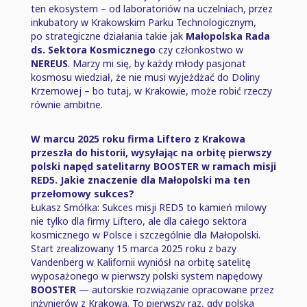
ten ekosystem ⁠–⁠ od laboratoriów na uczelniach, przez
inkubatory w Krakowskim Parku Technologicznym,
po strategiczne działania takie jak
Małopolska Rada
ds. Sektora Kosmicznego
czy członkostwo w
NEREUS
. Marzy mi się, by każdy młody pasjonat
kosmosu wiedział, że nie musi wyjeżdżać do Doliny
Krzemowej ⁠–⁠ bo tutaj, w Krakowie, może robić rzeczy
równie ambitne.
W marcu 2025 roku firma Liftero z Krakowa
przeszła do historii, wysyłając na orbitę pierwszy
polski napęd satelitarny BOOSTER w ramach misji
RED5. Jakie znaczenie dla Małopolski ma ten
przełomowy sukces?
Łukasz Smółka: Sukces misji RED5 to kamień milowy
nie tylko dla firmy Liftero, ale dla całego sektora
kosmicznego w Polsce i szczególnie dla Małopolski.
Start zrealizowany 15 marca 2025 roku z bazy
Vandenberg w Kalifornii wyniósł na orbitę satelitę
wyposażonego w pierwszy polski system napędowy
BOOSTER
— autorskie rozwiązanie opracowane przez
inżynierów z Krakowa. To pierwszy raz, gdy polska