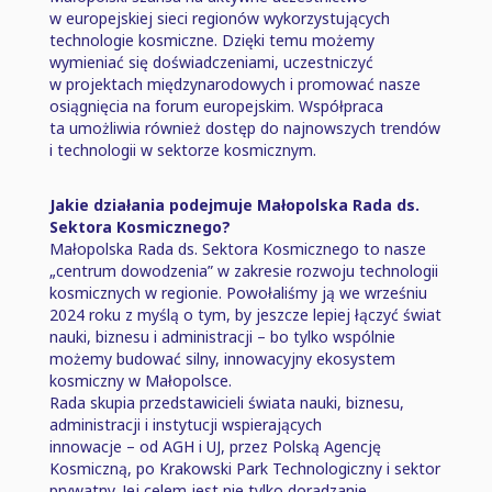
w europejskiej sieci regionów wykorzystujących
technologie kosmiczne. Dzięki temu możemy
wymieniać się doświadczeniami, uczestniczyć
w projektach międzynarodowych i promować nasze
osiągnięcia na forum europejskim. Współpraca
ta umożliwia również dostęp do najnowszych trendów
i technologii w sektorze kosmicznym.
Jakie działania podejmuje Małopolska Rada ds.
Sektora Kosmicznego?
Małopolska Rada ds. Sektora Kosmicznego to nasze
„centrum dowodzenia” w zakresie rozwoju technologii
kosmicznych w regionie. Powołaliśmy ją we wrześniu
2024 roku z myślą o tym, by jeszcze lepiej łączyć świat
nauki, biznesu i administracji ⁠–⁠ bo tylko wspólnie
możemy budować silny, innowacyjny ekosystem
kosmiczny w Małopolsce.
Rada skupia przedstawicieli świata nauki, biznesu,
administracji i instytucji wspierających
innowacje ⁠–⁠ od AGH i UJ, przez Polską Agencję
Kosmiczną, po Krakowski Park Technologiczny i sektor
prywatny. Jej celem jest nie tylko doradzanie