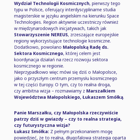
Wydział Technologii Kosmicznych
, pierwszy tego
typu w Polsce, oferujący interdyscyplinarne studia
magisterskie w języku angielskim na kierunku Space
Technologies. Region aktywnie uczestniczy również
w międzynarodowych inicjatywach, takich jak
Stowarzyszenie NEREUS
, zrzeszające europejskie
regiony wykorzystujące technologie kosmiczne.
Dodatkowo, powołano
Małopolską Radę ds.
Sektora Kosmicznego
, której celem jest
koordynacja działań na rzecz rozwoju sektora
kosmicznego w regionie.
Nieprzypadkowo więc mówi się dziś o Małopolsce,
jako o przyszłym centrum przemysłu kosmicznego
w tej części Europy. O tym, czy to realna droga,
czy ambitna wizja ⁠–⁠ rozmawiamy z
Marszałkiem
Województwa Małopolskiego, Łukaszem Smółką
.
Panie Marszałku, czy Małopolska rzeczywiście
patrzy dziś w gwiazdy ⁠–⁠ czy to realna strategia,
czy futurystyczna wizja?
Łukasz Smółka:
Z pełnym przekonaniem mogę
powiedzieć, że to realna, długofalowa strategia oparta