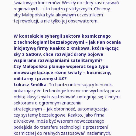
światowych koncernów. Weszły do sfery zastosowań
regionalnych ⁠–⁠ i to bardzo praktycznych. Chcemy,
aby Małopolska była aktywnym uczestnikiem
tej rewolucji, a nie tylko jej obserwatorem.
W kontekście synergii sektora kosmicznego
z technologiami bezzałogowymi ⁠–⁠ jak Pan ocenia
inicjatywę firmy Reakto z Krakowa, która łącząc
siły z SatRev, chce rozwijać drony bojowe
wspierane rozwiązaniami satelitarnymi?
Czy Małopolska planuje wspierać tego typu
innowacje łączące różne światy ⁠–⁠ kosmiczny,
militarny i przemysł 4.0?
Łukasz Smółka:
To bardzo interesujący kierunek,
pokazujący że technologie kosmiczne wychodzą poza
orbitę klasycznych zastosowań i integrują się z innymi
sektorami o ogromnym znaczeniu
strategicznym ⁠–⁠ jak obronność, automatyzacja,
czy systemy bezzałogowe. Reakto, jako firma
z Krakowa, może być wzorem nowoczesnego
podejścia do transferu technologii z przestrzeni
kosmicznej do realnych zastosowań naziemnych.