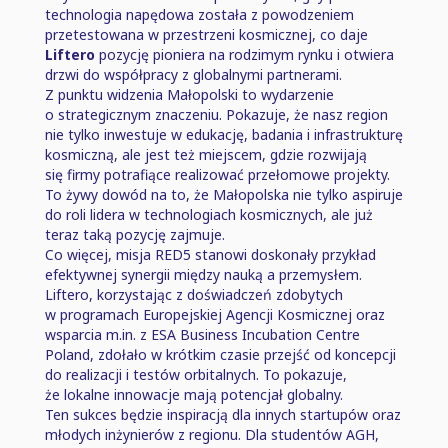
technologia napędowa została z powodzeniem
przetestowana w przestrzeni kosmicznej, co daje
Liftero
pozycję pioniera na rodzimym rynku i otwiera
drzwi do współpracy z globalnymi partnerami.
Z punktu widzenia Małopolski to wydarzenie
o strategicznym znaczeniu. Pokazuje, że nasz region
nie tylko inwestuje w edukację, badania i infrastrukturę
kosmiczną, ale jest też miejscem, gdzie rozwijają
się firmy potrafiące realizować przełomowe projekty.
To żywy dowód na to, że Małopolska nie tylko aspiruje
do roli lidera w technologiach kosmicznych, ale już
teraz taką pozycję zajmuje.
Co więcej, misja RED5 stanowi doskonały przykład
efektywnej synergii między nauką a przemysłem.
Liftero, korzystając z doświadczeń zdobytych
w programach Europejskiej Agencji Kosmicznej oraz
wsparcia m.in. z ESA Business Incubation Centre
Poland, zdołało w krótkim czasie przejść od koncepcji
do realizacji i testów orbitalnych. To pokazuje,
że lokalne innowacje mają potencjał globalny.
Ten sukces będzie inspiracją dla innych startupów oraz
młodych inżynierów z regionu. Dla studentów AGH,