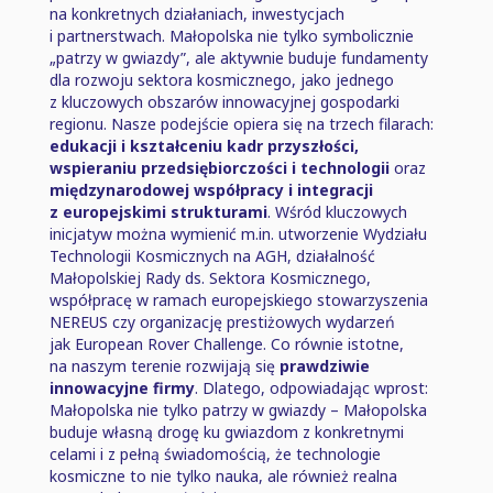
na konkretnych działaniach, inwestycjach
i partnerstwach. Małopolska nie tylko symbolicznie
„patrzy w gwiazdy”, ale aktywnie buduje fundamenty
dla rozwoju sektora kosmicznego, jako jednego
z kluczowych obszarów innowacyjnej gospodarki
regionu. Nasze podejście opiera się na trzech filarach:
edukacji i kształceniu kadr przyszłości,
wspieraniu przedsiębiorczości i technologii
oraz
międzynarodowej współpracy i integracji
z europejskimi strukturami
. Wśród kluczowych
inicjatyw można wymienić m.in. utworzenie Wydziału
Technologii Kosmicznych na AGH, działalność
Małopolskiej Rady ds. Sektora Kosmicznego,
współpracę w ramach europejskiego stowarzyszenia
NEREUS czy organizację prestiżowych wydarzeń
jak European Rover Challenge. Co równie istotne,
na naszym terenie rozwijają się
prawdziwie
innowacyjne firmy
. Dlatego, odpowiadając wprost:
Małopolska nie tylko patrzy w gwiazdy ⁠–⁠ Małopolska
buduje własną drogę ku gwiazdom z konkretnymi
celami i z pełną świadomością, że technologie
kosmiczne to nie tylko nauka, ale również realna