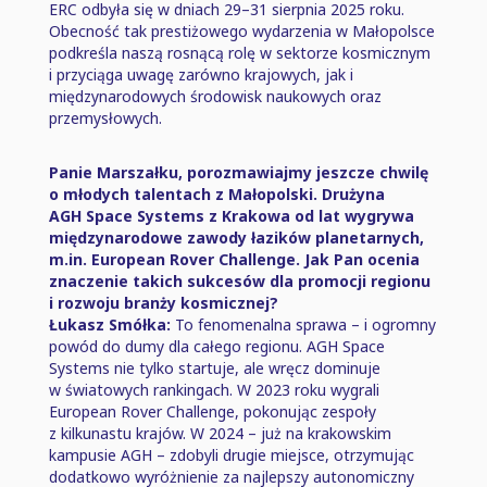
ERC odbyła się w dniach 29–31 sierpnia 2025 roku.
Obecność tak prestiżowego wydarzenia w Małopolsce
podkreśla naszą rosnącą rolę w sektorze kosmicznym
i przyciąga uwagę zarówno krajowych, jak i
międzynarodowych środowisk naukowych oraz
przemysłowych.
Panie Marszałku, porozmawiajmy jeszcze chwilę
o młodych talentach z Małopolski. Drużyna
AGH Space Systems z Krakowa od lat wygrywa
międzynarodowe zawody łazików planetarnych,
m.in. European Rover Challenge. Jak Pan ocenia
znaczenie takich sukcesów dla promocji regionu
i rozwoju branży kosmicznej?
Łukasz Smółka:
To fenomenalna sprawa ⁠–⁠ i ogromny
powód do dumy dla całego regionu. AGH Space
Systems nie tylko startuje, ale wręcz dominuje
w światowych rankingach. W 2023 roku wygrali
European Rover Challenge, pokonując zespoły
z kilkunastu krajów. W 2024 ⁠–⁠ już na krakowskim
kampusie AGH ⁠–⁠ zdobyli drugie miejsce, otrzymując
dodatkowo wyróżnienie za najlepszy autonomiczny