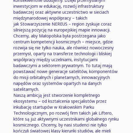
konsekwentnie budujemy. Dzięki przemyślanym
inwestycjom w edukację, rozwój infrastruktury
badawczej oraz aktywne uczestnictwo w sieciach
międzynarodowej współpracy ⁠–⁠ takich
jak Stowarzyszenie NEREUS ⁠–⁠ region zyskuje coraz
silniejszą pozycję na europejskiej mapie innowacji.
Chcemy, aby Małopolska była postrzegana jako
centrum kompetencji kosmicznych ⁠–⁠ miejsce, gdzie
rozwija się nie tylko nauka, ale również nowoczesny
przemysł, oparty na transferze technologii i bliskiej
współpracy między uczelniami, instytucjami
badawczymi a sektorem prywatnym. To tutaj mają
powstawać nowe generacje satelitów, komponentów
do misji orbitalnych i planetarnych, innowacyjnych
napędów oraz systemów opartych na danych
satelitarnych.
Naszą ambicją jest stworzenie kompletnego
ekosystemu ⁠–⁠ od kształcenia specjalistów przez
inkubację startupów w Krakowskim Parku
Technologicznym, po rozwój firm takich jak Liftero,
które są już aktywnymi uczestnikami globalnego rynku
kosmicznego. Chcemy, by nasi studenci nie tylko
kończyli światowej klasy kierunki studiów, ale mieli