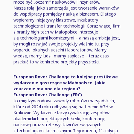
może być „oczami” naukowców i inżynierów.
Nasza rolą, jako samorządu jest tworzenie warunków
do współpracy pomiędzy nauką a biznesem. Dlatego
wspieramy inicjatywy klastrowe, inkubatory
technologiczne i transfer technologii. Coraz więcej firm
z branży high-tech w Małopolsce interesuje
się technologiami kosmicznymi ⁠–⁠ a naszą ambicją jest,
by mogli rozwijać swoje projekty właśnie tu, przy
wsparciu lokalnych uczelni i laboratoriów. Mamy
wiedzę, mamy ludzi, mamy zaplecze ⁠–⁠ teraz czas
przekuć to w konkretne projekty przyszłości.
European Rover Challenge to kolejne prestiżowe
wydarzenie goszczące w Małopolsce. Jakie
znaczenie ma ono dla regionu?
European Rover Challenge (ERC)
to międzynarodowe zawody robotów marsjańskich,
które od 2024 roku odbywają się na terenie AGH w
Krakowie. Wydarzenie łączy rywalizację zespołów
akademickich projektujących łaziki, konferencję
naukową oraz strefę wystawców związanych
z technologiami kosmicznymi. Tegoroczna, 11. edycja