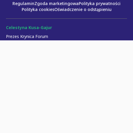
Regulamin
Zgoda marketingowa
Polityka prywatności
Polityka cookies
Oświadczenie o odstąpieniu
Celestyna Kusa-Gajur
Prezes Krynica Forum
celestyna.kusa-gajur@krynicaforum.pl
Paweł Musiałek
Dyrektor Programowy
pawel.musialek@krynicaforum.pl
Kacper Bączkowski
Dyrektor Marketingu & PR
kacper.baczkowski@krynicaforum.pl