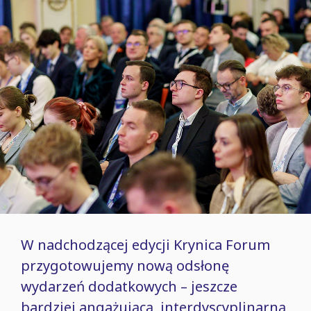
W nadchodzącej edycji Krynica Forum
przygotowujemy nową odsłonę
wydarzeń dodatkowych ⁠–⁠ jeszcze
bardziej angażującą, interdyscyplinarną