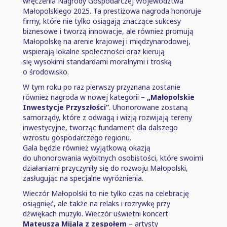
wręczenia Nagrody Gospodarczej Województwa
Małopolskiego 2025. Ta prestiżowa nagroda honoruje
firmy, które nie tylko osiągają znaczące sukcesy
biznesowe i tworzą innowacje, ale również promują
Małopolskę na arenie krajowej i międzynarodowej,
wspierają lokalne społeczności oraz kierują
się wysokimi standardami moralnymi i troską
o środowisko.
W tym roku po raz pierwszy przyznana zostanie
również nagroda w nowej kategorii ⁠–⁠
„Małopolskie
Inwestycje Przyszłości”
. Uhonorowane zostaną
samorządy, które z odwagą i wizją rozwijają tereny
inwestycyjne, tworząc fundament dla dalszego
wzrostu gospodarczego regionu.
Gala będzie również wyjątkową okazją
do uhonorowania wybitnych osobistości, które swoimi
działaniami przyczyniły się do rozwoju Małopolski,
zasługując na specjalne wyróżnienia.
Wieczór Małopolski to nie tylko czas na celebrację
osiągnięć, ale także na relaks i rozrywkę przy
dźwiękach muzyki. Wieczór uświetni koncert
Mateusza Mijala z zespołem
⁠–⁠ artysty