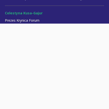
Celestyna Kusa-Gajur
Prezes Krynica Forum
celestyna.kusa-gajur@krynicaforum.pl
Paweł Musiałek
Dyrektor Programowy
pawel.musialek@krynicaforum.pl
Kacper Bączkowski
Dyrektor Marketingu & PR
kacper.baczkowski@krynicaforum.pl
Szymon Komosiński