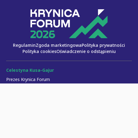
Regulamin
Zgoda marketingowa
Polityka prywatności
Polityka cookies
Oświadczenie o odstąpieniu
Celestyna Kusa-Gajur
Prezes Krynica Forum
celestyna.kusa-gajur@krynicaforum.pl
Paweł Musiałek
Dyrektor Programowy
pawel.musialek@krynicaforum.pl